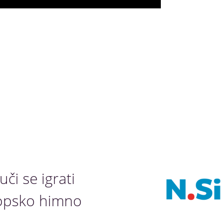
či se igrati
opsko himno