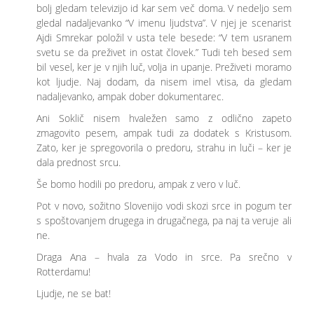
bolj gledam televizijo id kar sem več doma. V nedeljo sem
gledal nadaljevanko “V imenu ljudstva”. V njej je scenarist
Ajdi Smrekar položil v usta tele besede: “V tem usranem
svetu se da preživet in ostat človek.” Tudi teh besed sem
bil vesel, ker je v njih luč, volja in upanje. Preživeti moramo
kot ljudje. Naj dodam, da nisem imel vtisa, da gledam
nadaljevanko, ampak dober dokumentarec.
Ani Soklič nisem hvaležen samo z odlično zapeto
zmagovito pesem, ampak tudi za dodatek s Kristusom.
Zato, ker je spregovorila o predoru, strahu in luči – ker je
dala prednost srcu.
Še bomo hodili po predoru, ampak z vero v luč.
Pot v novo, sožitno Slovenijo vodi skozi srce in pogum ter
s spoštovanjem drugega in drugačnega, pa naj ta veruje ali
ne.
Draga Ana – hvala za Vodo in srce. Pa srečno v
Rotterdamu!
Ljudje, ne se bat!