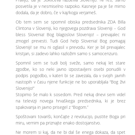
posvetila je v nesmiselno razpoko. Kasneje pa je še mirno
dodala, da je dobro, če v kaj/koga verjameš.
Ob tem sem se spomnil obiska predsednika ZDA Billa
Clintona v Sloveniji, ko njegovega pozdrava Sloveniji – God
bless Slovenia! Bog blagoslovi Slovenijo! – prevajalec ni
zmogel prevesti. Tudi God help Slovenia! Bog pomagaj
Sloveniji! se mu ni oglasil v prevodu. Ker je bil prevajalec
kristjan, si zadevo lahko razložim samo s samocenzuro.
Spomnil sem se tudi bolj sveže, samo nekaj let stare
zgodbe, ko so neki javno izpostavljeni osebi ponudili v
podpis pogodbo, v kateri bi se zavezala, da v svojih javnih
nastopih v času njene funkcije ne bo uporabljala “Bog živi
Slovenijo!”
Stopimo še malo k sosedom. Pred nekaj dnevi sem videl
na televizji novega hrvaškega predsednika, ki je brez
spakovanja in javno prisegel z “Bogom.”
Spoštovani tovariši, končajte z revolucijo, pustite Boga pri
miru, vernim pa priznajte enako dostojanstvo.
Ne morem si kaj, da ne bi dal še enega dokaza, da spet