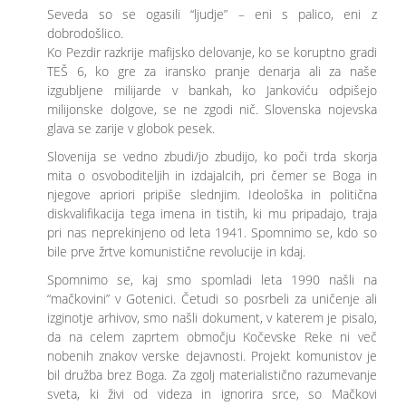
Seveda so se ogasili “ljudje” – eni s palico, eni z
dobrodošlico.
Ko Pezdir razkrije mafijsko delovanje, ko se koruptno gradi
TEŠ 6, ko gre za iransko pranje denarja ali za naše
izgubljene milijarde v bankah, ko Jankoviću odpišejo
milijonske dolgove, se ne zgodi nič. Slovenska nojevska
glava se zarije v globok pesek.
Slovenija se vedno zbudi/jo zbudijo, ko poči trda skorja
mita o osvoboditeljih in izdajalcih, pri čemer se Boga in
njegove apriori pripiše slednjim. Ideološka in politična
diskvalifikacija tega imena in tistih, ki mu pripadajo, traja
pri nas neprekinjeno od leta 1941. Spomnimo se, kdo so
bile prve žrtve komunistične revolucije in kdaj.
Spomnimo se, kaj smo spomladi leta 1990 našli na
“mačkovini” v Gotenici. Četudi so posrbeli za uničenje ali
izginotje arhivov, smo našli dokument, v katerem je pisalo,
da na celem zaprtem območju Kočevske Reke ni več
nobenih znakov verske dejavnosti. Projekt komunistov je
bil družba brez Boga. Za zgolj materialistično razumevanje
sveta, ki živi od videza in ignorira srce, so Mačkovi