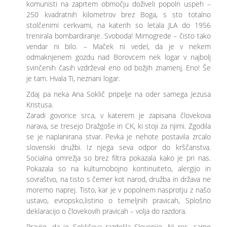
komunisti na zaprtem območju doživeli popoln uspeh –
250 kvadratnih kilometrov brez Boga, s sto totalno
stolčenimi cerkvami, na katerih so letala JLA do 1956
trenirala bombardiranje. Svoboda! Mimogrede – čisto tako
vendar ni bilo. – Maček ni vedel, da je v nekem
odmaknjenem gozdu nad Borovcem nek logar v najbolj
svinčenih časih vzdrževal eno od božjih znamenj. Eno! Še
je tam. Hvala Ti, neznani logar.
Zdaj pa neka Ana Soklič pripelje na oder samega Jezusa
Kristusa.
Zaradi govorice srca, v katerem je zapisana človekova
narava, se tresejo Dražgoše in CK, ki stoji za njimi. Zgodila
se je naplanirana stvar. Pevka je nehote postavila zrcalo
slovenski družbi. Iz njega seva odpor do krščanstva.
Socialna omrežja so brez filtra pokazala kako je pri nas.
Pokazala so na kulturnobojno kontinuiteto, alergijo in
sovraštvo, na tisto s čemer kot narod, družba in država ne
moremo naprej. Tisto, kar je v popolnem nasprotju z našo
ustavo, evropsko,listino o temeljnih pravicah, Splošno
deklaracijo o človekovih pravicah – volja do razdora.
Pravijo, da je Sokličeva razdelila Slovenijo. Ni res, samo