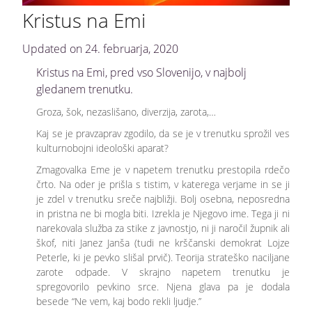
Kristus na Emi
Updated on
24. februarja, 2020
Kristus na Emi, pred vso Slovenijo, v najbolj
gledanem trenutku.
Groza, šok, nezaslišano, diverzija, zarota,…
Kaj se je pravzaprav zgodilo, da se je v trenutku sprožil ves
kulturnobojni ideološki aparat?
Zmagovalka Eme je v napetem trenutku prestopila rdečo
črto. Na oder je prišla s tistim, v katerega verjame in se ji
je zdel v trenutku sreče najbližji. Bolj osebna, neposredna
in pristna ne bi mogla biti. Izrekla je Njegovo ime. Tega ji ni
narekovala služba za stike z javnostjo, ni ji naročil župnik ali
škof, niti Janez Janša (tudi ne krščanski demokrat Lojze
Peterle, ki je pevko slišal prvič). Teorija strateško naciljane
zarote odpade. V skrajno napetem trenutku je
spregovorilo pevkino srce. Njena glava pa je dodala
besede “Ne vem, kaj bodo rekli ljudje.”