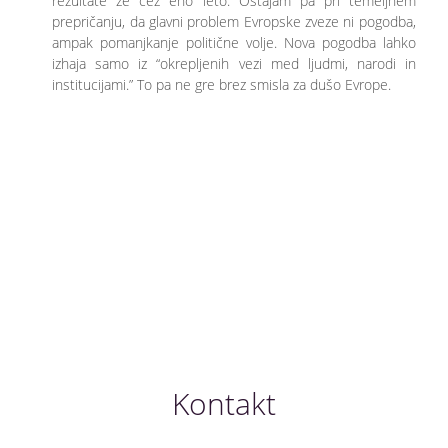
rezultate že čez eno leto. Ostajam pa pri temeljnem
prepričanju, da glavni problem Evropske zveze ni pogodba,
ampak pomanjkanje politične volje. Nova pogodba lahko
izhaja samo iz “okrepljenih vezi med ljudmi, narodi in
institucijami.” To pa ne gre brez smisla za dušo Evrope.
Kontakt