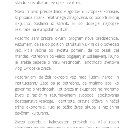
skladu z rezultatom evropskih volitev.
Novo in prvo predsednico v zgodovini Evropske komisije,
ki pripada stranki relativnega zmagovalca, so podprli skoraj
izključno poslanci iz strank, ki so dosegle najboljše
rezultate na evropskih volitvah.
Pozorno sem prebral okvirni program nove predsednice.
Razumem, da se ob politični strukturi v EP ni dalo povedati
več. Pičla večina ob izvolitvi pomeni, da bo težak cel
mandat. Potrebnih bo veliko pogajanj in usklajevanj. Nujno
je izrekla besede o miru, vrednotah, enotnosti, svetovni
vlogi Evropske zveze.
Pozdravljam, da želi “okrepiti vezi med ljudmi, narodi in
institucijami.” Zato pa je potrebno, da mislimo isto, ko
govorimo o vrednotah. Kot zveza in skupnost ne moremo
živeti z različnim razumevanjem svobode, spoštovanja
dostojanstva vsakega, identitete, pravne države in načel
tržne ekonomije. Tudi je težko živeti skupaj z različnimi
davčnimi kulturami.
Zveza potrebuje kakovosten preskok na višjo raven
skupnega oz. skupnostnega delovanja. Tega ne more biti