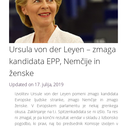
Ursula von der Leyen – zmaga
kandidata EPP, Nemčije in
ženske
Updated on
17. julija, 2019
Izvolitev Ursule von der Leyen pomeni zmago kandidata
Evropske ljudske stranke, zmago Nemčije in zmago
ženske. V Evropskem parlamentu je nekaj grenkega
okusa. Zaklinjanje na t.i. Spitzenkadidata se ni izšlo. Ta res
ni zmagal, je pa končni rezultat vendar v skladu z lizbonsko
pogodbo, ki pravi, naj bo predsednik Komisije izvoljen v