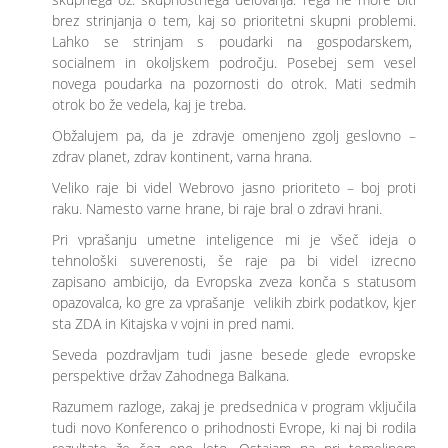
brez strinjanja o tem, kaj so prioritetni skupni problemi.
Lahko se strinjam s poudarki na gospodarskem,
socialnem in okoljskem področju. Posebej sem vesel
novega poudarka na pozornosti do otrok. Mati sedmih
otrok bo že vedela, kaj je treba.
Obžalujem pa, da je zdravje omenjeno zgolj geslovno –
zdrav planet, zdrav kontinent, varna hrana.
Veliko raje bi videl Webrovo jasno prioriteto – boj proti
raku. Namesto varne hrane, bi raje bral o zdravi hrani.
Pri vprašanju umetne inteligence mi je všeč ideja o
tehnološki suverenosti, še raje pa bi videl izrecno
zapisano ambicijo, da Evropska zveza konča s statusom
opazovalca, ko gre za vprašanje velikih zbirk podatkov, kjer
sta ZDA in Kitajska v vojni in pred nami.
Seveda pozdravljam tudi jasne besede glede evropske
perspektive držav Zahodnega Balkana.
Razumem razloge, zakaj je predsednica v program vključila
tudi novo Konferenco o prihodnosti Evrope, ki naj bi rodila