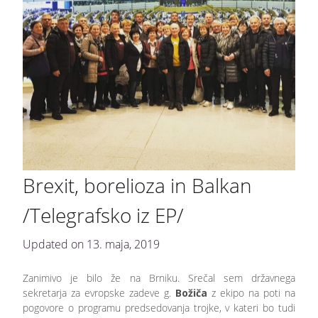
Brexit, borelioza in Balkan
/Telegrafsko iz EP/
Updated on
13. maja, 2019
Zanimivo je bilo že na Brniku. Srečal sem državnega
sekretarja za evropske zadeve g.
Božiča
z ekipo na poti na
pogovore o programu predsedovanja trojke, v kateri bo tudi