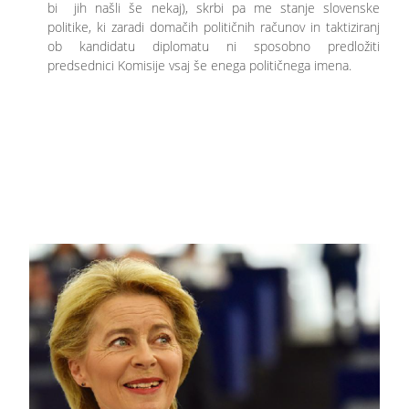
bi jih našli še nekaj), skrbi pa me stanje slovenske
politike, ki zaradi domačih političnih računov in taktiziranj
ob kandidatu diplomatu ni sposobno predložiti
predsednici Komisije vsaj še enega političnega imena.