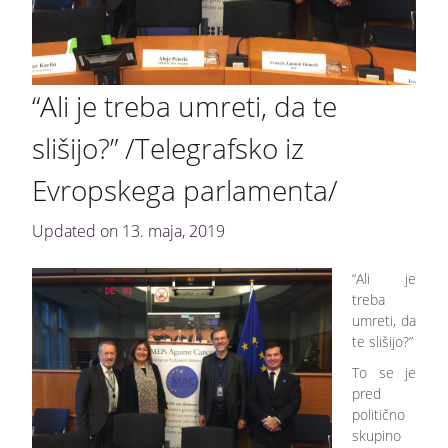
“Ali je treba umreti, da te
slišijo?” /Telegrafsko iz
Evropskega parlamenta/
Updated on
13. maja, 2019
“Ali je
treba
umreti, da
te slišijo?”
To se je
pred
politično
skupino