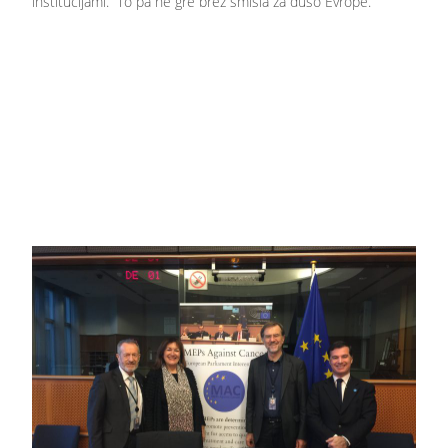
institucijami.” To pa ne gre brez smisla za dušo Evrope.