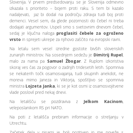
Slovenija. V prvem predsedovanju se je Slovenija odmevno
izkazala s prioriteto – bojem proti raku. S tem bi kazalo
nadaljevati, jaz bi dodal na področju zdravja tudi boj proti
demenci. Vesel sem, da glede pozornosti do čebel ni treba
dodajati argumentov. Uspeli smo s svetovnim dnevom čebel,
sedaj je ključna naloga
proglasiti čebele za ogroženo
vrsto
in sprejeti ukrepe za njihovo zaščito na evropski ravni.
Na letalu sem vesel izredne gostote bivših slovenskih
zunanjih ministrov. Na sosednjem sedežu je
Dimitrij Rupel
,
malo za nama pa
Samuel Žbogar
. Z Ruplom izkoristiva
skoraj ves čas za pogovor o zadnjih tridesetih letih. Spomniva
se nekaterih točk osamosvajanja, tudi skupnih anekdot, ne
moreva mimo Janeza in Viktorja, spoštljivo se spomniva
ministra
Lojzeta Janka
, ki se je kot osmi iz osamosvojitvene
vlade poslovil pred nekaj dnevi.
Na letališču se pozdraviva z
Jelkom Kacinom
,
veleposlanikom RS pri NATO.
Na poti z letališča prebiram informacije o streljanju v
Utrechtu.
Začetek dela v pisarni je bolj pozitiven in me poveže s