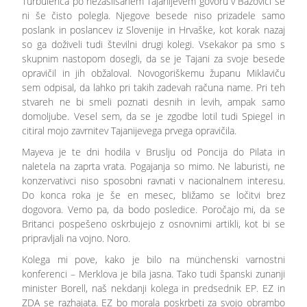
Turbulenca po nezaslišanem Tajanijevem govoru v Bazovici se
ni še čisto polegla. Njegove besede niso prizadele samo
poslank in poslancev iz Slovenije in Hrvaške, kot korak nazaj
so ga doživeli tudi številni drugi kolegi. Vsekakor pa smo s
skupnim nastopom dosegli, da se je Tajani za svoje besede
opravičil in jih obžaloval. Novogoriškemu županu Miklaviču
sem odpisal, da lahko pri takih zadevah računa name. Pri teh
stvareh ne bi smeli poznati desnih in levih, ampak samo
domoljube. Vesel sem, da se je zgodbe lotil tudi Spiegel in
citiral mojo zavrnitev Tajanijevega prvega opravičila.
Mayeva je te dni hodila v Bruslju od Poncija do Pilata in
naletela na zaprta vrata. Pogajanja so mimo. Ne laburisti, ne
konzervativci niso sposobni ravnati v nacionalnem interesu.
Do konca roka je še en mesec, bližamo se ločitvi brez
dogovora. Vemo pa, da bodo posledice. Poročajo mi, da se
Britanci pospešeno oskrbujejo z osnovnimi artikli, kot bi se
pripravljali na vojno. Noro.
Kolega mi pove, kako je bilo na münchenski varnostni
konferenci – Merklova je bila jasna. Tako tudi španski zunanji
minister Borell, naš nekdanji kolega in predsednik EP. EZ in
ZDA se razhajata. EZ bo morala poskrbeti za svojo obrambo