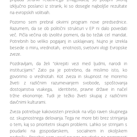
izključno poslanci iz strank, ki so dosegle najboljše rezultate
na evropskih volitvah.
Pozorno sem prebral okvirni program nove predsednice.
Razumem, da se ob politični strukturi v EP ni dalo povedati
več. Pičla večina ob izvolitvi pomeni, da bo težak cel mandat.
Potrebnih bo veliko pogajanj in usklajevanj. Nujno je izrekla
besede o miru, vrednotah, enotnosti, svetovni vlogi Evropske
zveze.
Pozdravljam, da želi “okrepiti vezi med ljudmi, narodi in
institucijami.” Zato pa je potrebno, da mislimo isto, ko
govorimo o vrednotah. Kot zveza in skupnost ne moremo
živeti z različnim razumevanjem svobode, spoštovanja
dostojanstva vsakega, identitete, pravne države in načel
tržne ekonomije. Tudi je težko živeti skupaj z različnimi
davčnimi kulturami.
Zveza potrebuje kakovosten preskok na višjo raven skupnega
oz. skupnostnega delovanja. Tega ne more biti brez strinjanja
o tem, kaj so prioritetni skupni problemi. Lahko se strinjam s
poudarki na gospodarskem, socialnem in okoljskem