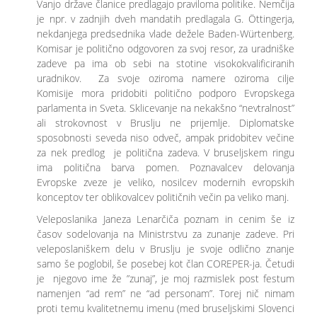
Vanjo države članice predlagajo praviloma politike. Nemčija
je npr. v zadnjih dveh mandatih predlagala G. Öttingerja,
nekdanjega predsednika vlade dežele Baden-Würtenberg.
Komisar je politično odgovoren za svoj resor, za uradniške
zadeve pa ima ob sebi na stotine visokokvalificiranih
uradnikov. Za svoje oziroma namere oziroma cilje
Komisije mora pridobiti politično podporo Evropskega
parlamenta in Sveta. Sklicevanje na nekakšno “nevtralnost”
ali strokovnost v Bruslju ne prijemlje. Diplomatske
sposobnosti seveda niso odveč, ampak pridobitev večine
za nek predlog je politična zadeva. V bruseljskem ringu
ima politična barva pomen. Poznavalcev delovanja
Evropske zveze je veliko, nosilcev modernih evropskih
konceptov ter oblikovalcev političnih večin pa veliko manj.
Veleposlanika Janeza Lenarčiča poznam in cenim še iz
časov sodelovanja na Ministrstvu za zunanje zadeve. Pri
veleposlaniškem delu v Bruslju je svoje odlično znanje
samo še poglobil, še posebej kot član COREPER-ja. Četudi
je njegovo ime že ”zunaj”, je moj razmislek post festum
namenjen “ad rem” ne “ad personam”. Torej nič nimam
proti temu kvalitetnemu imenu (med bruseljskimi Slovenci