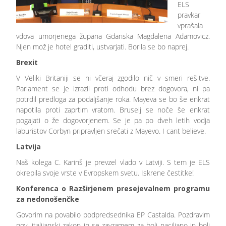
ELS
pravkar
vprašala
vdova umorjenega župana Gdanska Magdalena Adamovicz.
Njen mož je hotel graditi, ustvarjati. Borila se bo naprej.
Brexit
V Veliki Britaniji se ni včeraj zgodilo nič v smeri rešitve.
Parlament se je izrazil proti odhodu brez dogovora, ni pa
potrdil predloga za podaljšanje roka. Mayeva se bo še enkrat
napotila proti zaprtim vratom. Bruselj se noče še enkrat
pogajati o že dogovorjenem. Se je pa po dveh letih vodja
laburistov Corbyn pripravljen srečati z Mayevo. I cant believe.
Latvija
Naš kolega C. Karinš je prevzel vlado v Latviji. S tem je ELS
okrepila svoje vrste v Evropskem svetu. Iskrene čestitke!
Konferenca o Razširjenem presejevalnem programu
za nedonošenčke
Govorim na povabilo podpredsednika EP Castalda. Pozdravim
novi italijanski zakon in se zavzamem za bolj naciljano in bolj