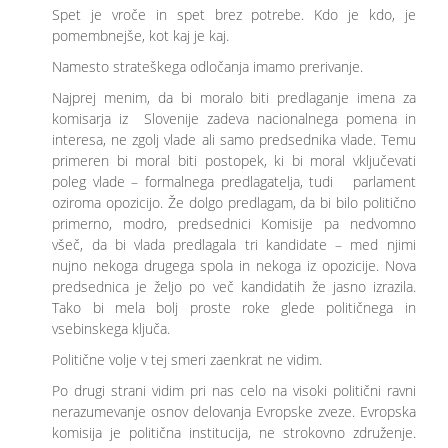
Spet je vroče in spet brez potrebe. Kdo je kdo, je
pomembnejše, kot kaj je kaj.
Namesto strateškega odločanja imamo prerivanje.
Najprej menim, da bi moralo biti predlaganje imena za
komisarja iz Slovenije zadeva nacionalnega pomena in
interesa, ne zgolj vlade ali samo predsednika vlade. Temu
primeren bi moral biti postopek, ki bi moral vključevati
poleg vlade – formalnega predlagatelja, tudi parlament
oziroma opozicijo. Že dolgo predlagam, da bi bilo politično
primerno, modro, predsednici Komisije pa nedvomno
všeč, da bi vlada predlagala tri kandidate – med njimi
nujno nekoga drugega spola in nekoga iz opozicije. Nova
predsednica je željo po več kandidatih že jasno izrazila.
Tako bi mela bolj proste roke glede političnega in
vsebinskega ključa.
Politične volje v tej smeri zaenkrat ne vidim.
Po drugi strani vidim pri nas celo na visoki politični ravni
nerazumevanje osnov delovanja Evropske zveze. Evropska
komisija je politična institucija, ne strokovno združenje.