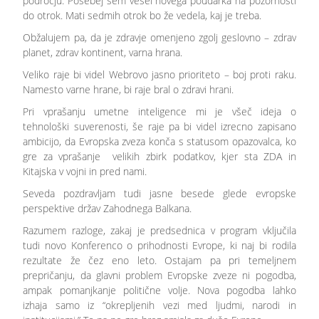
področju. Posebej sem vesel novega poudarka na pozornosti
do otrok. Mati sedmih otrok bo že vedela, kaj je treba.
Obžalujem pa, da je zdravje omenjeno zgolj geslovno – zdrav
planet, zdrav kontinent, varna hrana.
Veliko raje bi videl Webrovo jasno prioriteto – boj proti raku.
Namesto varne hrane, bi raje bral o zdravi hrani.
Pri vprašanju umetne inteligence mi je všeč ideja o
tehnološki suverenosti, še raje pa bi videl izrecno zapisano
ambicijo, da Evropska zveza konča s statusom opazovalca, ko
gre za vprašanje velikih zbirk podatkov, kjer sta ZDA in
Kitajska v vojni in pred nami.
Seveda pozdravljam tudi jasne besede glede evropske
perspektive držav Zahodnega Balkana.
Razumem razloge, zakaj je predsednica v program vključila
tudi novo Konferenco o prihodnosti Evrope, ki naj bi rodila
rezultate že čez eno leto. Ostajam pa pri temeljnem
prepričanju, da glavni problem Evropske zveze ni pogodba,
ampak pomanjkanje politične volje. Nova pogodba lahko
izhaja samo iz “okrepljenih vezi med ljudmi, narodi in