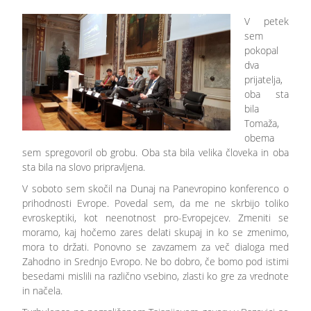
V petek
sem
pokopal
dva
prijatelja,
oba sta
bila
Tomaža,
obema
sem spregovoril ob grobu. Oba sta bila velika človeka in oba
sta bila na slovo pripravljena.
V soboto sem skočil na Dunaj na Panevropino konferenco o
prihodnosti Evrope. Povedal sem, da me ne skrbijo toliko
evroskeptiki, kot neenotnost pro-Evropejcev. Zmeniti se
moramo, kaj hočemo zares delati skupaj in ko se zmenimo,
mora to držati. Ponovno se zavzamem za več dialoga med
Zahodno in Srednjo Evropo. Ne bo dobro, če bomo pod istimi
besedami mislili na različno vsebino, zlasti ko gre za vrednote
in načela.