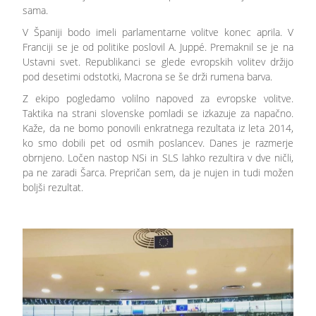
sama.
V Španiji bodo imeli parlamentarne volitve konec aprila. V
Franciji se je od politike poslovil A. Juppé. Premaknil se je na
Ustavni svet. Republikanci se glede evropskih volitev držijo
pod desetimi odstotki, Macrona se še drži rumena barva.
Z ekipo pogledamo volilno napoved za evropske volitve.
Taktika na strani slovenske pomladi se izkazuje za napačno.
Kaže, da ne bomo ponovili enkratnega rezultata iz leta 2014,
ko smo dobili pet od osmih poslancev. Danes je razmerje
obrnjeno. Ločen nastop NSi in SLS lahko rezultira v dve ničli,
pa ne zaradi Šarca. Prepričan sem, da je nujen in tudi možen
boljši rezultat.