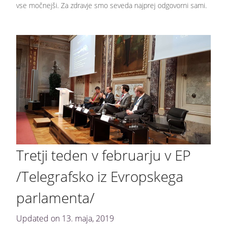
vse močnejši. Za zdravje smo seveda najprej odgovorni sami.
Tretji teden v februarju v EP
/Telegrafsko iz Evropskega
parlamenta/
Updated on
13. maja, 2019