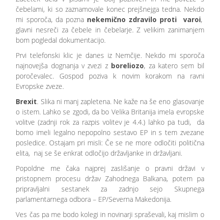
čebelami, ki so zaznamovale konec prejšnejga tedna. Nekdo
mi sporoča, da pozna
nekemično zdravilo proti varoi
,
glavni nesreči za čebele in čebelarje. Z velikim zanimanjem
bom pogledal dokumentacijo.
Prvi telefonski klic je danes iz Nemčije. Nekdo mi sporoča
najnovejša dognanja v zvezi z
boreliozo
, za katero sem bil
poročevalec. Gospod poziva k novim korakom na ravni
Evropske zveze.
Brexit
. Slika ni manj zapletena. Ne kaže na še eno glasovanje
o istem. Lahko se zgodi, da bo Velika Britanija imela evropske
volitve (zadnji rok za razpis volitev je 4.4.) lahko pa tudi, da
bomo imeli legalno nepopolno sestavo EP in s tem zvezane
posledice. Ostajam pri misli: Če se ne more odločiti politična
elita, naj se še enkrat odločijo državljanke in državljani.
Popoldne me čaka najprej zaslišanje o pravni državi v
pristopnem procesu držav Zahodnega Balkana, potem pa
pripravljalni sestanek za zadnjo sejo Skupnega
parlamentarnega odbora – EP/Severna Makedonija.
Ves čas pa me bodo kolegi in novinarji spraševali, kaj mislim o