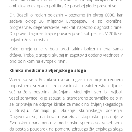
ambiciozno evropsko politiko, še posebej glede preventive.
Dr. Boselli o redkih boleznih – poznamo jih okrog 6000, kar
zadeva okrog 30 milijonov Evropejcev. Te so kronične,
progresivne, degenerativne, večkrat napačno diagnosticirane.
Do prave diagnoze traja v povprečju več kot pet let. V 70% se
pojavijo že v otroštvu.
Kako omejena je v boju proti takim boleznim ena sama
država. Treba je stopiti skupaj in zagotoviti dodano vrednost v
prid bolnikom na evropski ravni.
Klinika medicine življenjskega sloga
Včeraj so se v Pučnikovi dvorani oglasili na mojem rednem
popostnem srečanju zelo zanimivi in zainteresirani ljudje,
večina že s postnimi izkušnjami. Med njimi sem bil najbolj
vesel zdravnice, ki je zapustila standardno zdravniško delo in
se pripravlja na odprtje klinike za medicino življenjskegasloga
v Bruslju. Zanimajo jo izkušnje skupinskega postenja.
Dogovoriva se, da bova organizirala skupinsko postenje v
Evropskem parlamentu z medicinsko spremljavo. Vesel sem,
da postaja poudarek na pomenu zdravega življenjskega sloga