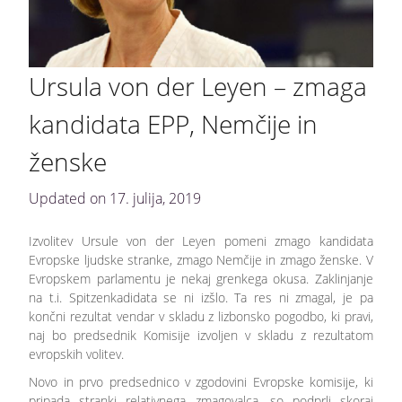
Ursula von der Leyen – zmaga
kandidata EPP, Nemčije in
ženske
Updated on
17. julija, 2019
Izvolitev Ursule von der Leyen pomeni zmago kandidata
Evropske ljudske stranke, zmago Nemčije in zmago ženske. V
Evropskem parlamentu je nekaj grenkega okusa. Zaklinjanje
na t.i. Spitzenkadidata se ni izšlo. Ta res ni zmagal, je pa
končni rezultat vendar v skladu z lizbonsko pogodbo, ki pravi,
naj bo predsednik Komisije izvoljen v skladu z rezultatom
evropskih volitev.
Novo in prvo predsednico v zgodovini Evropske komisije, ki
pripada stranki relativnega zmagovalca, so podprli skoraj