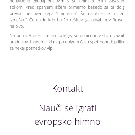
nenavadno zgodaj poslovim s še enim zelenim kašastim
sokom. Pred spanjem iščem primerno besedo za ta dolgi
prevod neslovenskega “smoothija”. Še najbližje se mi zdi
“zmeško”. Če najde kdo boljšo rešitev, ga povabim v Bruselj
na pivo.
Na poti v Bruselj srečam kolege, sorodnico in vrsto državnih
uradnikov. In vreme, ki mi po dolgem času spet ponudi priliko
za nekaj posnetkov Alp.
Kontakt
Nauči se igrati
evropsko himno