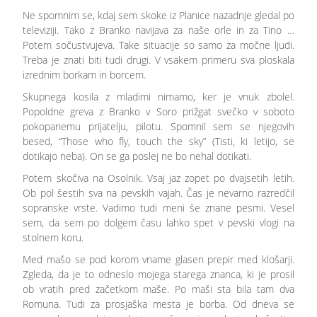
Ne spomnim se, kdaj sem skoke iz Planice nazadnje gledal po
televiziji. Tako z Branko navijava za naše orle in za Tino …
Potem sočustvujeva. Take situacije so samo za močne ljudi.
Treba je znati biti tudi drugi. V vsakem primeru sva ploskala
izrednim borkam in borcem.
Skupnega kosila z mladimi nimamo, ker je vnuk zbolel.
Popoldne greva z Branko v Soro prižgat svečko v soboto
pokopanemu prijatelju, pilotu. Spomnil sem se njegovih
besed, “Those who fly, touch the sky” (Tisti, ki letijo, se
dotikajo neba). On se ga poslej ne bo nehal dotikati.
Potem skočiva na Osolnik. Vsaj jaz zopet po dvajsetih letih.
Ob pol šestih sva na pevskih vajah. Čas je nevarno razredčil
sopranske vrste. Vadimo tudi meni še znane pesmi. Vesel
sem, da sem po dolgem času lahko spet v pevski vlogi na
stolnem koru.
Med mašo se pod korom vname glasen prepir med klošarji.
Zgleda, da je to odneslo mojega starega znanca, ki je prosil
ob vratih pred začetkom maše. Po maši sta bila tam dva
Romuna. Tudi za prosjaška mesta je borba. Od dneva se