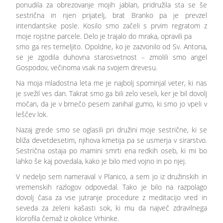
ponudila za obrezovanje mojih jablan, pridružila sta se še
sestrična in njen prijatelj, brat Branko pa je prevzel
intendantske posle. Kosilo smo začeli s prvim regratom z
moje rojstne parcele. Delo je trajalo do mraka, opravili pa
smo ga res temeljito. Opoldne, ko je zazvonilo od Sv. Antona,
se je zgodila duhovna starosvetnost – zmolili smo angel
Gospodov, večinoma vsak na svojem drevesu.
Na moja mladostna leta me je najbolj spominjal veter, ki nas
je svežil ves dan. Takrat smo ga bili zelo veseli, ker je bil dovolj
močan, da je v brnečo pesem zanihal gumo, ki smo jo vpeli v
leščev lok.
Nazaj grede smo se oglasili pri družini moje sestrične, ki se
bliža devetdesetim, njihova kmetija pa se usmerja v sirarstvo.
Sestrična ostaja po mamini smrti ena redkih oseb, ki mi bo
lahko še kaj povedala, kako je bilo med vojno in po njej.
V nedeljo sem nameraval v Planico, a sem jo iz družinskih in
vremenskih razlogov odpovedal. Tako je bilo na razpolago
dovolj časa za vse jutranje procedure z meditacijo vred in
seveda za zeleni kašasti sok, ki mu da največ zdravilnega
klorofila čemaž iz okolice Vrhinke.