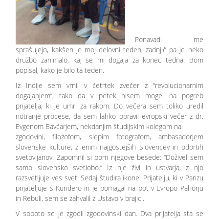
Ponavadi me
sprašujejo, kakšen je moj delovni teden, zadnjič pa je neko
družbo zanimalo, kaj se mi dogaja za konec tedna. Bom
popisal, kako je bilo ta teden.
Iz Indije sem vrnil v četrtek zvečer z “revolucionarnim
dogajanjem”, tako da v petek nisem mogel na pogreb
prijatelja, ki je umrl za rakom. Do večera sem toliko uredil
notranje procese, da sem lahko opravil evropski večer z dr.
Evgenom Bavčarjem, nekdanjim študijskim kolegom na
zgodovini, filozofom, slepim fotografom, ambasadorjem
slovenske kulture, z enim najgostejših Slovencev in odprtih
svetovljanov. Zapomnil si bom njegove besede: “Doživel sem
samo slovensko svetlobo.” Iz nje živi in ustvarja, z njo
razsvetljuje ves svet. Sedaj študira ikone. Prijatelju, ki v Parizu
prijateljuje s Kundero in je pomagal na pot v Evropo Pahorju
in Rebuli, sem se zahvalil z Ustavo v brajici.
V soboto se je zgodil zgodovinski dan. Dva prijatelja sta se