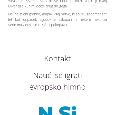
vprašanje KAJ kot KDO in se bodo politični voditelji manj
ukvarjali s kurjimi očesi drug drugega.
Naj ne zveni grenko, ampak vsaj mrtve, ki so bili sedemdeset
let kot odpadek zgodovine zakopani v nekem rovu za
sedmimi zidovi, smo začeli pokopavati.
Kontakt
Nauči se igrati
evropsko himno