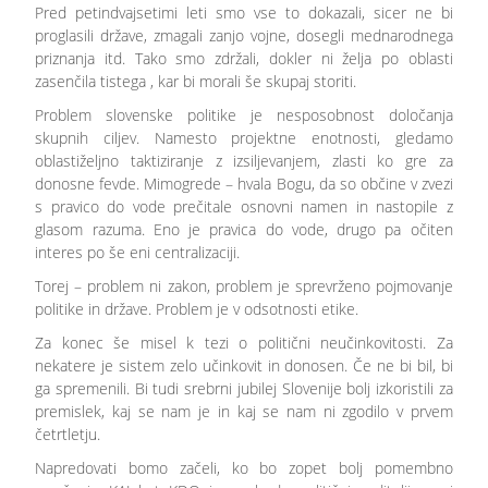
Pred petindvajsetimi leti smo vse to dokazali, sicer ne bi
proglasili države, zmagali zanjo vojne, dosegli mednarodnega
priznanja itd. Tako smo zdržali, dokler ni želja po oblasti
zasenčila tistega , kar bi morali še skupaj storiti.
Problem slovenske politike je nesposobnost določanja
skupnih ciljev. Namesto projektne enotnosti, gledamo
oblastiželjno taktiziranje z izsiljevanjem, zlasti ko gre za
donosne fevde. Mimogrede – hvala Bogu, da so občine v zvezi
s pravico do vode prečitale osnovni namen in nastopile z
glasom razuma. Eno je pravica do vode, drugo pa očiten
interes po še eni centralizaciji.
Torej – problem ni zakon, problem je sprevrženo pojmovanje
politike in države. Problem je v odsotnosti etike.
Za konec še misel k tezi o politični neučinkovitosti. Za
nekatere je sistem zelo učinkovit in donosen. Če ne bi bil, bi
ga spremenili. Bi tudi srebrni jubilej Slovenije bolj izkoristili za
premislek, kaj se nam je in kaj se nam ni zgodilo v prvem
četrtletju.
Napredovati bomo začeli, ko bo zopet bolj pomembno