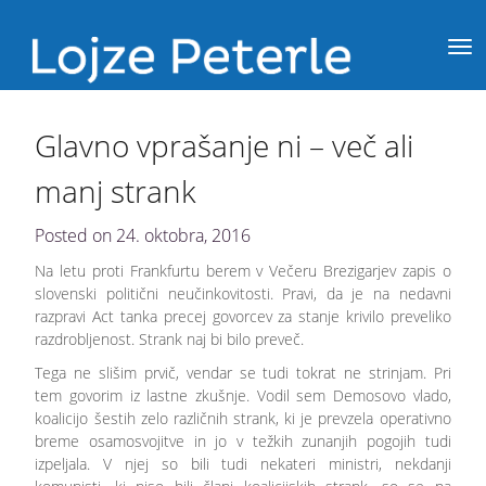
Glavno vprašanje ni – več ali
manj strank
Posted on
24. oktobra, 2016
Na letu proti Frankfurtu berem v Večeru Brezigarjev zapis o
slovenski politični neučinkovitosti. Pravi, da je na nedavni
razpravi Act tanka precej govorcev za stanje krivilo preveliko
razdrobljenost. Strank naj bi bilo preveč.
Tega ne slišim prvič, vendar se tudi tokrat ne strinjam. Pri
tem govorim iz lastne zkušnje. Vodil sem Demosovo vlado,
koalicijo šestih zelo različnih strank, ki je prevzela operativno
breme osamosvojitve in jo v težkih zunanjih pogojih tudi
izpeljala. V njej so bili tudi nekateri ministri, nekdanji