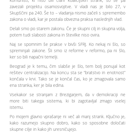
komunisti, ki niso bili člani koalicijskih strank, so se pa
zavezali projektu osamosvojitve. V vladi nas je bilo 27, v
Skupščini pa 240. Še to – vladanja nismo začeli s spremembo
zakona o vladi, kar je postala obvezna praksa naslednjih vlad.
Delali smo po starem zakonu. Če je skupni cilj in skupna volja,
potem tudi slabosti zakona in številke niso ovira.
Naj se spomnim še prakse v bivši SFRJ. Ko nekaj ni šlo, so
spreminjali zakone. Šli smo iz reforme v reformo, pa ni šlo,
ker so bili napačni temelji.
Beograd je k temu, čim slabše je šlo, tem bolj ponujal kot
rešitev centralizacijo. Na koncu sta se “bratstvo in enotnost”
končala v krvi. Tako se je končal čas, ko je zmagovala samo
ena stranka, ker je bila edina.
Vsekakor se stranjam z Brezigarjem, da v demokraciji ne
more biti takega sistema, ki bi zagotavljal zmago vselej
istemu.
Po mojem glavno vprašanje ni več ali manj strank. Ključno je,
kako razumejo skupno dobro, kako so sposobne določati
skupne cilje in kako jih uresničujejo.