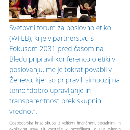
Svetovni forum za poslovno etiko
(WFEB), ki je v partnerstvu s
Fokusom 2031 pred časom na
Bledu pripravil konferenco o etiki v
poslovanju, me je tokrat povabil v
Ženevo, kjer so pripravili simpozij na
temo “dobro upravljanje in
transparentnost prek skupnih
vrednot”.
Gospodarska kriza skupaj z velikimi finančnimi, socialnimi in
okoljskimi izzivi sili voditelje k razmišljanju o uveljavljenih