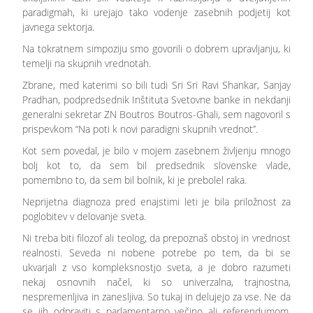
paradigmah, ki urejajo tako vodenje zasebnih podjetij kot
javnega sektorja.
Na tokratnem simpoziju smo govorili o dobrem upravljanju, ki
temelji na skupnih vrednotah.
Zbrane, med katerimi so bili tudi Sri Sri Ravi Shankar, Sanjay
Pradhan, podpredsednik Inštituta Svetovne banke in nekdanji
generalni sekretar ZN Boutros Boutros-Ghali, sem nagovoril s
prispevkom “Na poti k novi paradigni skupnih vrednot”.
Kot sem povedal, je bilo v mojem zasebnem življenju mnogo
bolj kot to, da sem bil predsednik slovenske vlade,
pomembno to, da sem bil bolnik, ki je prebolel raka.
Neprijetna diagnoza pred enajstimi leti je bila priložnost za
poglobitev v delovanje sveta.
Ni treba biti filozof ali teolog, da prepoznaš obstoj in vrednost
realnosti. Seveda ni nobene potrebe po tem, da bi se
ukvarjali z vso kompleksnostjo sveta, a je dobro razumeti
nekaj osnovnih načel, ki so univerzalna, trajnostna,
nespremenljiva in zanesljiva. So tukaj in delujejo za vse. Ne da
se jih odpraviti s parlamentarno večino ali referendumom.