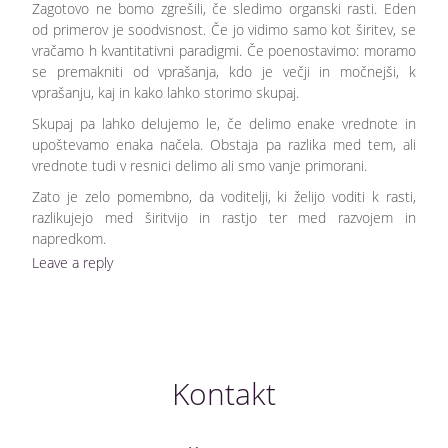
Zagotovo ne bomo zgrešili, če sledimo organski rasti. Eden
od primerov je soodvisnost. Če jo vidimo samo kot širitev, se
vračamo h kvantitativni paradigmi. Če poenostavimo: moramo
se premakniti od vprašanja, kdo je večji in močnejši, k
vprašanju, kaj in kako lahko storimo skupaj.
Skupaj pa lahko delujemo le, če delimo enake vrednote in
upoštevamo enaka načela. Obstaja pa razlika med tem, ali
vrednote tudi v resnici delimo ali smo vanje primorani.
Zato je zelo pomembno, da voditelji, ki želijo voditi k rasti,
razlikujejo med širitvijo in rastjo ter med razvojem in
napredkom.
Leave a reply
Kontakt