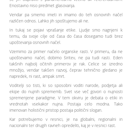
Enostavno niso predmet glasovanja.
Vendar pa smemo imeti in imamo do teh osnovnih načel
različen odnos. Lahko jih spoštujemo ali ne.
In tukaj se pojavi vprašanje etike. Ljudje smo nagnjeni k
temu, da svoje cilje od časa do časa dosegamo tudi brez
upoštevanja osnovnih načel.
Vzemimo za primer načelo organske rasti. V primeru, da ne
upoštevamo načel, dobimo širitev, ne pa tudi rasti. Eden
takšnih najbolj očitnih primerov je rak. Celice se izredno
množijo, vendar takšen razvoj, čeprav tehnično gledano je
napredek, ni rast, ampak smrt.
Voditelji so tisti, ki so sposobni voditi narode, podjetja ali
ekipe do nujnih sprememb. Svet vse več govori o nujnosti
spremenjene paradigme. V tem okviru je debata o etiki in
vrednotah vsekakor nujna. Postaja celo modna. Tako
imenovan holistični pristop postaja politični slogan.
Kar potrebujemo v resnici, je na globalni, regionalni in
nacionalni ter drugih ravneh opredeliti, kaj je v resnici rast.