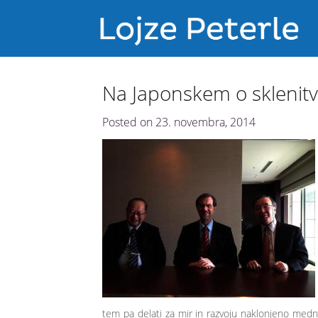
Na Japonskem o sklenit
Posted on
23. novembra, 2014
tem pa delati za mir in razvoju naklonjeno med