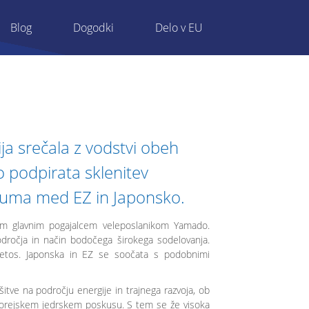
Blog
Dogodki
Delo v EU
ja srečala z vodstvi obeh
podpirata sklenitev
azuma med EZ in Japonsko.
vim glavnim pogajalcem veleposlanikom Yamado.
dročja in način bodočega širokega sodelovanja.
etos. Japonska in EZ se soočata s podobnimi
itve na področju energije in trajnega razvoja, ob
okorejskem jedrskem poskusu. S tem se že visoka