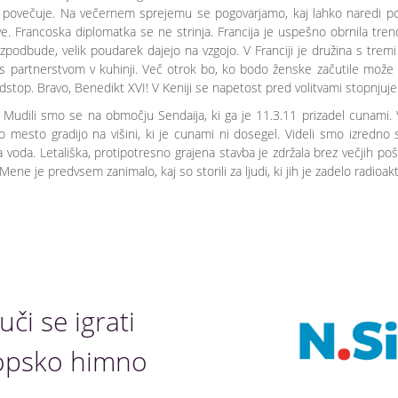
e povečuje. Na večernem sprejemu se pogovarjamo, kaj lahko naredi poli
e. Francoska diplomatka se ne strinja. Francija je uspešno obrnila trende 
zpodbude, velik poudarek dajejo na vzgojo. V Franciji je družina s trem
s partnerstvom v kuhinji. Več otrok bo, ko bodo ženske začutile može 
top. Bravo, Benedikt XVI! V Keniji se napetost pred volitvami stopnjuje
. Mudili smo se na območju Sendaija, ki ga je 11.3.11 prizadel cunam
 mesto gradijo na višini, ki je cunami ni dosegel. Videli smo izredno 
voda. Letališka, protipotresno grajena stavba je zdržala brez večjih poš
ne je predvsem zanimalo, kaj so storili za ljudi, ki jih je zadelo radioak
či se igrati
opsko himno