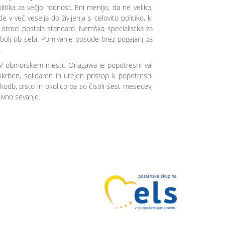
tika za večjo rodnost. Eni menijo, da ne veliko,
v več veselja do življenja s celovito politiko, ki
i otroci postala standard. Nemška specialistka za
bolj ob sebi. Pomivanje posode brez pogajanj za
.
i. V obmorskem mestu Onagawa je popotresni val
skrben, solidaren in urejen pristop k popotresni
kodb, pisto in okolico pa so čistili šest mesecev,
tivno sevanje.