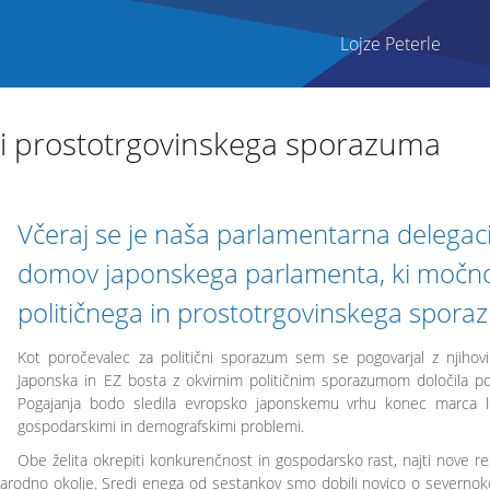
Lojze Peterle
vi prostotrgovinskega sporazuma
Včeraj se je naša parlamentarna delegaci
domov japonskega parlamenta, ki močno 
političnega in prostotrgovinskega spor
Kot poročevalec za politični sporazum sem se pogovarjal z njiho
Japonska in EZ bosta z okvirnim političnim sporazumom določila po
Pogajanja bodo sledila evropsko japonskemu vrhu konec marca l
gospodarskimi in demografskimi problemi.
Obe želita okrepiti konkurenčnost in gospodarsko rast, najti nove reš
narodno okolje. Sredi enega od sestankov smo dobili novico o severn