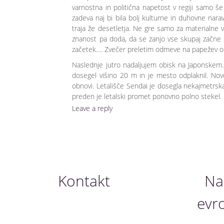
varnostna in politična napetost v regiji samo š
zadeva naj bi bila bolj kulturne in duhovne narav
traja že desetletja. Ne gre samo za materialne v
znanost pa doda, da se zanjo vse skupaj začne 
začetek…. Zvečer preletim odmeve na papežev ods
Naslednje jutro nadaljujem obisk na Japonskem
dosegel višino 20 m in je mesto odplaknil. Novo
obnovi. Letališče Sendai je dosegla nekajmetrska 
preden je letalski promet ponovno polno stekel. Me
Leave a reply
Kontakt
Nau
evr