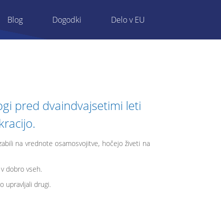
Blog
Dogodki
Delo v EU
i pred dvaindvajsetimi leti
racijo.
pozabili na vrednote osamosvojitve, hočejo živeti na
i v dobro vseh.
upravljali drugi.