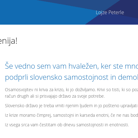
Lojze Peterle
nija!
Še vedno sem vam hvaležen, ker ste mnog
podprli slovensko samostojnost in demok
Osamosvojitev ni kriva za krizo, ki jo doživljamo. Krivi so tisti, ki so 
račun drugih ali si prisvajajo državo za svoje potrebe.
Slovensko državo je treba vrniti njenim ljudem in jo pošteno upravljat
Iz krize moramo čimprej, samostojni in karseda enotni, če ne nas bodo 
Iz vsega srca vam čestitam ob dnevu samostojnosti in enotnosti.