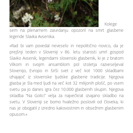
Kolege
sem na plenarnem zasedanju opozoril na smrt glasbene
legende Slavka Avsenika.
»Rad bi vam povedal neveselo in nepolitično novico, da je
prejšnji teden v Sloveniji v 86. letu starosti umrl gospod
Slavko Avsenik, legendarni slovenski glasbenik, ki je z bratom
Vilkom in svojim ansamblom pol stoletja razveseljeval
Slovenijo, Evropo in širši svet z več kot 1000 skladbami
izhajajoč iz slovenske ljudske glasbene tradicije. Njegova
glasba je šla med ljudi na več kot 32 milijonih plošč, po vsem
svetu pa jo danes igra čez 10.000 glasbenih skupin. Njegova
skladba “Na Golici” velja za največkrat izvajano skladbo na
svetu. V Sloveniji se bomo hvaležno poslovili od človeka, ki
nas je obogatil z izredno kakovostnim in obsežnim glasbenim
opusom.«