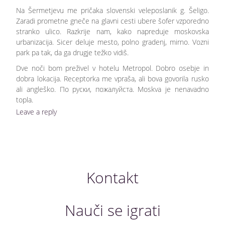
Na Šermetjevu me pričaka slovenski veleposlanik g. Šeligo.
Zaradi prometne gneče na glavni cesti ubere šofer vzporedno
stranko ulico. Razkrije nam, kako napreduje moskovska
urbanizacija. Sicer deluje mesto, polno gradenj, mirno. Vozni
park pa tak, da ga drugje težko vidiš.
Dve noči bom preživel v hotelu Metropol. Dobro osebje in
dobra lokacija. Receptorka me vpraša, ali bova govorila rusko
ali angleško. По руски, пожалуйста. Moskva je nenavadno
topla.
Leave a reply
Kontakt
Nauči se igrati