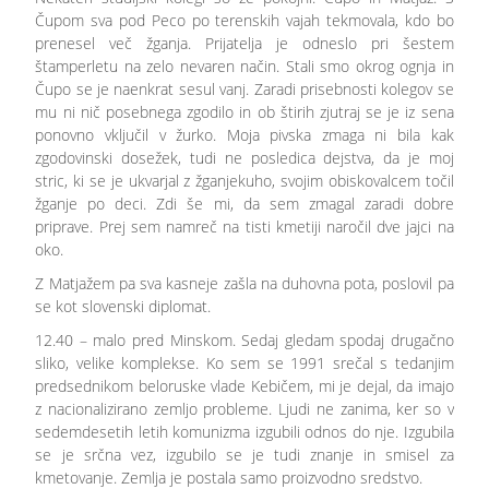
Čupom sva pod Peco po terenskih vajah tekmovala, kdo bo
prenesel več žganja. Prijatelja je odneslo pri šestem
štamperletu na zelo nevaren način. Stali smo okrog ognja in
Čupo se je naenkrat sesul vanj. Zaradi prisebnosti kolegov se
mu ni nič posebnega zgodilo in ob štirih zjutraj se je iz sena
ponovno vključil v žurko. Moja pivska zmaga ni bila kak
zgodovinski dosežek, tudi ne posledica dejstva, da je moj
stric, ki se je ukvarjal z žganjekuho, svojim obiskovalcem točil
žganje po deci. Zdi še mi, da sem zmagal zaradi dobre
priprave. Prej sem namreč na tisti kmetiji naročil dve jajci na
oko.
Z Matjažem pa sva kasneje zašla na duhovna pota, poslovil pa
se kot slovenski diplomat.
12.40 – malo pred Minskom. Sedaj gledam spodaj drugačno
sliko, velike komplekse. Ko sem se 1991 srečal s tedanjim
predsednikom beloruske vlade Kebičem, mi je dejal, da imajo
z nacionalizirano zemljo probleme. Ljudi ne zanima, ker so v
sedemdesetih letih komunizma izgubili odnos do nje. Izgubila
se je srčna vez, izgubilo se je tudi znanje in smisel za
kmetovanje. Zemlja je postala samo proizvodno sredstvo.