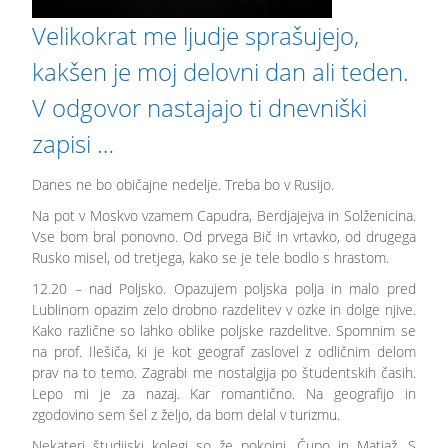
Velikokrat me ljudje sprašujejo,
kakšen je moj delovni dan ali teden.
V odgovor nastajajo ti dnevniški
zapisi …
Danes ne bo običajne nedelje. Treba bo v Rusijo.
Na pot v Moskvo vzamem Capudra, Berdjajejva in Solženicina.
Vse bom bral ponovno. Od prvega Bič in vrtavko, od drugega
Rusko misel, od tretjega, kako se je tele bodlo s hrastom.
12.20 – nad Poljsko. Opazujem poljska polja in malo pred
Lublinom opazim zelo drobno razdelitev v ozke in dolge njive.
Kako različne so lahko oblike poljske razdelitve. Spomnim se
na prof. Ilešiča, ki je kot geograf zaslovel z odličnim delom
prav na to temo. Zagrabi me nostalgija po študentskih časih.
Lepo mi je za nazaj. Kar romantično. Na geografijo in
zgodovino sem šel z željo, da bom delal v turizmu.
Nekateri študijski kolegi so že pokojni. Čupo in Matjaž. S