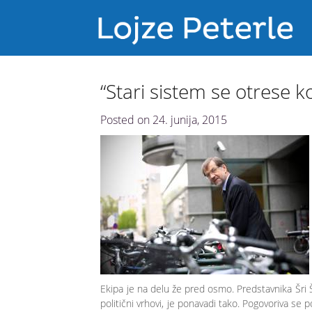
“Stari sistem se otrese ko
Posted on
24. junija, 2015
Ekipa je na delu že pred osmo. Predstavnika Šri 
politični vrhovi, je ponavadi tako. Pogovoriva se 