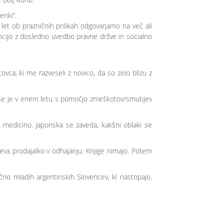
enki”.
et ob prazničnih prilikah odgovarjamo na več ali
nzicijo z dosledno uvedbo pravne držve in socialno
vca, ki me razveseli z novico, da so zelo blizu z
 se je v enem letu s pomočjo zmeškotov/smutijev
 medicino. Japonska se zaveda, kakšni oblaki se
meva prodajalko v odhajanju. Knjige nimajo. Potem
no mladih argentinskih Slovencev, ki nastopajo.