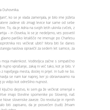
ta Duhovnika.
jani”, ko se je vlada zamenjala, je bilo ime Jožeta
ekatere zadeve ob zmagi levice kar same od sebe
re. To, da je Adria na svojih letih ukinila cviček, z
ija – in človeka, ki se je nedeljeno, ves posvetil
ja glavno pariško letališče ne imenuje po Charlesu
sprotnika res večkrat ubiti? Mora biti še danes
starega naslova opravičil za sedem let samice, za
n moja malenkost. Voditeljica začne s simpatično
 nujno vprašanje, zakaj ni več tako, kot je bilo. V
najvišjega mesta, doslej ni prijel. In tudi ne bo.
bnavlja se nam kar naprej, ker jo obravnavamo na
jo vidijo kot odrešilno nujnost.
l ključno dejstvo, ki sem ga že večkrat omenjal v
žrtve imajo številne spomenike po Sloveniji, naš
 Nove slovenske zaveze. Do revolucije in njenih
o biti zapisano, da je posvečen (tudi) žrtvam
bolj vidno.