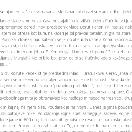
no še ujamem začetek vkrcavanja. Med znanimi obrazi srečam tudi dr. Jože
adne vlade smo nekaj časa pristajali “na letališču Jožeta Pučnika v Ljubl
o spremembo odredil novi predsednik vlade Borut Pahor. Pri nas se n
stem se otrese kot kura, na kateri je bil pravkar petelin, in gre na stare ti
 Pučnika, človeka, nad katerim se je do absurda izživela Komunistična part
avljam si, da bi francoska levica odredila, naj se v času njenega vladan
zgodilo z imenom Johna F. Kennedyja. Nam res ni pomoči? Je treba na
ljana v Murglah? Ne bi bilo bolj prav, da bi se Pučniku kdo s kakšnega 
cije …?
 dr. Rosvite Pesek štirje predsedniki vlad – Bratuškova, Cerar, Janša i
a sem sem še vedno zaljubljen vanjo in da je ne bi zapustil. Seveda sledi
or o preteklosti. Noben “pozabimo preteklost”, tudi če je bil izrečen z 
ili pietetno, resnicoljubno in v duhu evropskega pojmovanja sprave. O
vobodilnega mita jo obravnavajo kot nadlogo in napad na “resnico”, drugi 
in kaj naj na njem piše. Poudarek je na “vojni”. Danes je Janša poudari
t okupatorjeve roke. Poudarjanje vojne spet zamegljuje zadeve. Vojne 
Hude jame in 600 drugih množičnih grobišč ne rešujejo spominske plošče
ik tem žrtvam bi moral stati na Trgu republike in na njem bi moral
pomembnejši trg še naprej obvladuje spomenik revoluciji – po obnovi še 