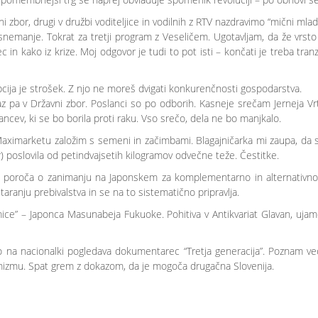
zbor, drugi v družbi voditeljice in vodilnih z RTV nazdravimo “mični mlad
anje. Tokrat za tretji program z Veseličem. Ugotavljam, da že vrsto l
c in kako iz krize. Moj odgovor je tudi to pot isti – končati je treba tra
pcija je strošek. Z njo ne moreš dvigati konkurenčnosti gospodarstva.
az pa v Državni zbor. Poslanci so po odborih. Kasneje srečam Jerneja Vrto
ncev, ki se bo borila proti raku. Vso srečo, dela ne bo manjkalo.
 Maximarketu založim s semeni in začimbami. Blagajničarka mi zaupa, da
ar) poslovila od petindvajsetih kilogramov odvečne teže. Čestitke.
i poroča o zanimanju na Japonskem za komplementarno in alternativno
ranju prebivalstva in se na to sistematično pripravlja.
amice” – Japonca Masunabeja Fukuoke. Pohitiva v Antikvariat Glavan, uja
 na nacionalki pogledava dokumentarec “Tretja generacija”. Poznam več
timizmu. Spat grem z dokazom, da je mogoča drugačna Slovenija.