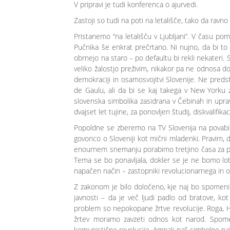
V pripravi je tudi konferenca o ajurvedi.
Zastoji so tudi na poti na letališče, tako da rav
Pristanemo “na letališču v Ljubljani”. V času poml
Pučnika še enkrat prečrtano. Ni nujno, da bi t
obrnejo na staro – po defaultu bi rekli nekateri. Si
veliko žalostjo preživim, nikakor pa ne odnosa do
demokraciji in osamosvojitvi Slovenije. Ne predst
de Gaulu, ali da bi se kaj takega v New Yorku 
slovenska simbolika zasidrana v Čebinah in uprav
dvajset let tujine, za ponovljen študij, diskvalifika
Popoldne se zberemo na TV Slovenija na povabilo
govorico o Sloveniji kot mični mladenki. Pravim, d
enournem snemanju porabimo tretjino časa za pogov
Tema se bo ponavljala, dokler se je ne bomo lot
napačen način – zastopniki revolucionarnega in os
Z zakonom je bilo določeno, kje naj bo spomenik 
javnosti – da je več ljudi padlo od bratove, ko
problem so nepokopane žrtve revolucije. Roga, 
žrtev moramo zavzeti odnos kot narod. Spomen
komunistične revolucije. Ampak naš simbolno naj