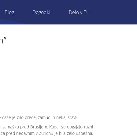
Blog
Dogodki
Delo v EU
n”
čase je bilo precej zamud in nekaj stavk.
em zamašku pred Brusljem. Kadar se dogajajo razni
renca pred nedavnim v Zürichu je bila zelo uspešna.