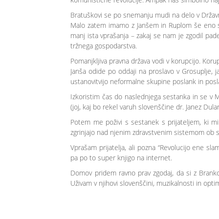
Bratuškovi se po snemanju mudi na delo v Državni 
Malo zatem imamo z Janšem in Ruplom še eno snem
manj ista vprašanja – zakaj se nam je zgodil pade
tržnega gospodarstva.
Pomanjkljiva pravna država vodi v korupcijo. Koru
Janša odide po oddaji na proslavo v Grosuplje, j
ustanovitvijo neformalne skupine poslank in posla
Izkoristim čas do naslednjega sestanka in se v
(joj, kaj bo rekel varuh slovenščine dr. Janez Dul
Potem me poživi s sestanek s prijateljem, ki m
zgrinjajo nad njenim zdravstvenim sistemom ob sta
Vprašam prijatelja, ali pozna “Revolucijo ene sl
pa po to super knjigo na internet.
Domov pridem ravno prav zgodaj, da si z Branko
Uživam v njihovi slovenščini, muzikalnosti in op