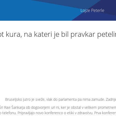
Lojze Peterle
t kura, na kateri je bil pravkar peteli
Bruseljsko jutro je sveže, vlak do parlamenta pa nima zamude. Zadnje 
Šri Ravi Šankarja ob dogovorjeni uri ni, ker je obstal v velikem prometn
po telefonu. Pripravljajo novo konferenco o etiki v zdravstvu. Prva konfe