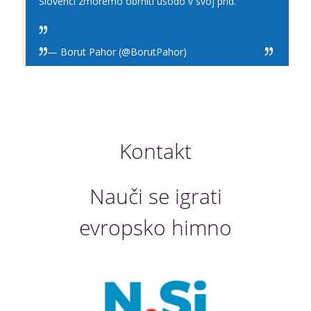
Slovenci zmoremo obrniti usodo v svoj prid.
http://t.co/TAvnLMyzVN
pic.twitter.com/DryPikuVkW
— Borut Pahor (@BorutPahor)
January 19, 2015
Kontakt
Nauči se igrati
evropsko himno