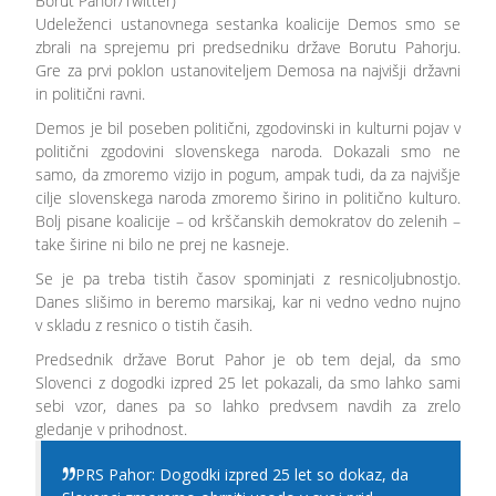
Borut Pahor/Twitter)
Udeleženci ustanovnega sestanka koalicije Demos smo se
zbrali na sprejemu pri predsedniku države Borutu Pahorju.
Gre za prvi poklon ustanoviteljem Demosa na najvišji državni
in politični ravni.
Demos je bil poseben politični, zgodovinski in kulturni pojav v
politični zgodovini slovenskega naroda. Dokazali smo ne
samo, da zmoremo vizijo in pogum, ampak tudi, da za najvišje
cilje slovenskega naroda zmoremo širino in politično kulturo.
Bolj pisane koalicije – od krščanskih demokratov do zelenih –
take širine ni bilo ne prej ne kasneje.
Se je pa treba tistih časov spominjati z resnicoljubnostjo.
Danes slišimo in beremo marsikaj, kar ni vedno vedno nujno
v skladu z resnico o tistih časih.
Predsednik države Borut Pahor je ob tem dejal, da smo
Slovenci z dogodki izpred 25 let pokazali, da smo lahko sami
sebi vzor, danes pa so lahko predvsem navdih za zrelo
gledanje v prihodnost.
PRS Pahor: Dogodki izpred 25 let so dokaz, da