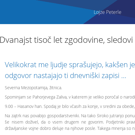
Lojze Peterle
 Dvanajst tisoč let zgodovine, sledovi 3
Velikokrat me ljudje sprašujejo, kakšen j
odgovor nastajajo ti dnevniški zapisi …
Severna Mezopotamija, žitnica.
Spominjam se Pahorjevega Zaliva, v katerem je veliko poročal o narodi
9.00 – Hasanov han. Spodaj je bilo včasih za konje, v sredini za obede,
Na zajtrk nas povabijo gospodarstveniki. Na tako široko jutranjo ponu
še nisem doživel, da o vsem drugem ne govorim. Podjetniki pravi
državljanske vojne dobro deluje na njihove posle. Takega mnenja so nasp