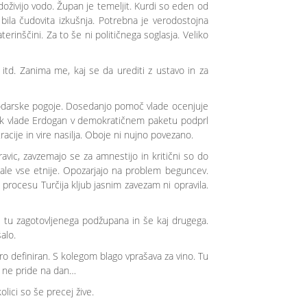
oživijo vodo. Župan je temeljit. Kurdi so eden od
bila čudovita izkušnja. Potrebna je verodostojna
erinščini. Za to še ni političnega soglasja. Veliko
i itd. Zanima me, kaj se da urediti z ustavo in za
spodarske pogoje. Dosedanjo pomoč vlade ocenjuje
dnik vlade Erdogan v demokratičnem paketu podprl
cije in vire nasilja. Oboje ni nujno povezano.
avic, zavzemajo se za amnestijo in kritični so do
znale vse etnije. Opozarjajo na problem beguncev.
m procesu Turčija kljub jasnim zavezam ni opravila.
 tu zagotovljenega podžupana in še kaj drugega.
alo.
ro definiran. S kolegom blago vprašava za vino. Tu
se ne pride na dan…
olici so še precej žive.