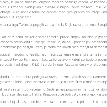
rtnicami, ki jim ne zmanjka vonjavne moči do poznega večera, ko končno d
jo se z Armenci. Nadaljevanje dialoga je nujno. Devet mesecev miru je 
 dobrega. Kurdi hočejo temeljne pravice, med njimi pravico do vzgoje v mat
s samo 10% kapacitete.
stu na trgu Taxim, o pogojih za trajni mir, Siriji, razvoju turizma, Evrop
 kot pri županu. Ne želijo samo temeljni pravic, ampak socialne in go
 naša vera prepoveduje ubijanje. Pričakuje, da bo v ponedeljek predse
onstracijah na trgu Taxim, je treba razlikovati med razlogi za demonstra
 pravicah narodov, o veselju nad mirom, za legalne garancije temeljnih pr
i, izpustitev politični zapornikov, želijo ustavo v kateri so bodo prepo
a so odvisni od drugih. Kritični so do Evrope. Razloživa, česa v pristopne
zhodu. Še ena dobra podlaga za razvoj turizma. Včasih so imeli Armenci
dogodkov ob koncu prve svetovne vojne se je njihovo število močno zmanjš
 del mesta in tam tudi večerjamo. Sedaj je naš pogovorni menu že kar dob
 Dobrega rdečega iz Trakije. Razgovorijo se tudi tisti, ki ne pijejo. Kaj v
ilni naboji ali pasje bombice. Vsekakor se mi ni zdelo prijetno. Ulice v ok