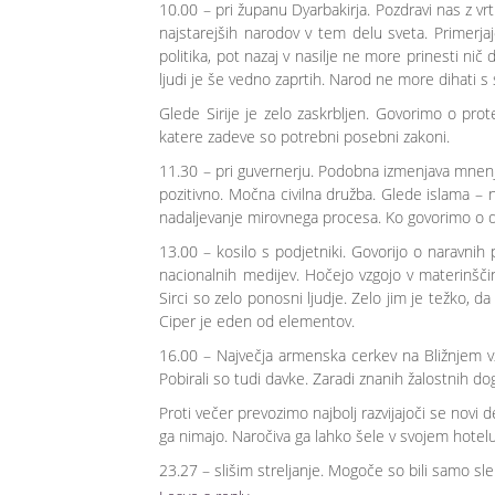
10.00 – pri županu Dyarbakirja. Pozdravi nas z v
najstarejših narodov v tem delu sveta. Primerja
politika, pot nazaj v nasilje ne more prinesti nič
ljudi je še vedno zaprtih. Narod ne more dihati 
Glede Sirije je zelo zaskrbljen. Govorimo o prote
katere zadeve so potrebni posebni zakoni.
11.30 – pri guvernerju. Podobna izmenjava mnenj
pozitivno. Močna civilna družba. Glede islama –
nadaljevanje mirovnega procesa. Ko govorimo o dem
13.00 – kosilo s podjetniki. Govorijo o naravnih
nacionalnih medijev. Hočejo vzgojo v materinščin
Sirci so zelo ponosni ljudje. Zelo jim je težko, d
Ciper je eden od elementov.
16.00 – Največja armenska cerkev na Bližnjem v
Pobirali so tudi davke. Zaradi znanih žalostnih 
Proti večer prevozimo najbolj razvijajoči se novi
ga nimajo. Naročiva ga lahko šele v svojem hotelu.
23.27 – slišim streljanje. Mogoče so bili samo slep