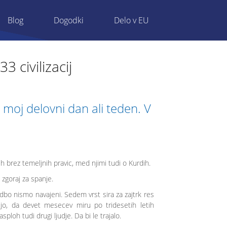
Blog
Dogodki
Delo v EU
3 civilizacij
e moj delovni dan ali teden. V
h brez temeljnih pravic, med njimi tudi o Kurdih.
 zgoraj za spanje.
dbo nismo navajeni. Sedem vrst sira za zajtrk res
jo, da devet mesecev miru po tridesetih letih
loh tudi drugi ljudje. Da bi le trajalo.