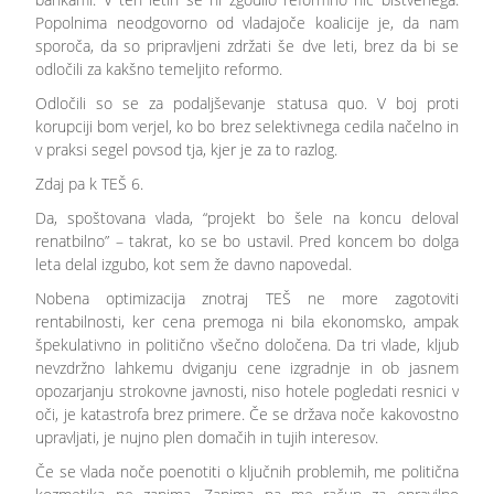
Popolnima neodgovorno od vladajoče koalicije je, da nam
sporoča, da so pripravljeni zdržati še dve leti, brez da bi se
odločili za kakšno temeljito reformo.
Odločili so se za podaljševanje statusa quo. V boj proti
korupciji bom verjel, ko bo brez selektivnega cedila načelno in
v praksi segel povsod tja, kjer je za to razlog.
Zdaj pa k TEŠ 6.
Da, spoštovana vlada, “projekt bo šele na koncu deloval
renatbilno” – takrat, ko se bo ustavil. Pred koncem bo dolga
leta delal izgubo, kot sem že davno napovedal.
Nobena optimizacija znotraj TEŠ ne more zagotoviti
rentabilnosti, ker cena premoga ni bila ekonomsko, ampak
špekulativno in politično všečno določena. Da tri vlade, kljub
nevzdržno lahkemu dviganju cene izgradnje in ob jasnem
opozarjanju strokovne javnosti, niso hotele pogledati resnici v
oči, je katastrofa brez primere. Če se država noče kakovostno
upravljati, je nujno plen domačih in tujih interesov.
Če se vlada noče poenotiti o ključnih problemih, me politična