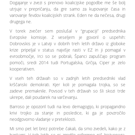
Dogajanje v zvezi s prenovo koalicijske pogodbe me še bolj
utrjuje v prepričanju, da gre samo za kupovanje časa in
varovanje fevdov koalicijskih strank. Eden ne da nečesa, drugi
drugega ne.
V torek zvečer sem poslušal v “grupaciji” predsednika
Evropske komisije. Z veseljem je govoril o uspehih:
Dobrovskis je v Latviji v dobrih treh letih državo iz globoke
krize pripeljal v status najvišje rasti v EZ in ji pomagal v
evroobmočje, Irci so se pobrali, Španci zapuščajo program
pomoči, sredi 2014 tudi Portugalska, Grčija, Ciper je zelo
kooperativen.
V vseh teh državah so v zadnjih letih predsedniki vlad
krščanski demokrati. Kjer koli je pomagala trojka, so se
zadeve premaknile. Povsod v teh državah so šli skozi trde
ukrepe, dali poudarek na varčevanju.
Barroso je opozoril tudi na levo demagogijo, ki propagandno
krivi trojko za stanje in posledice, ki ga je povzročilo
neodgovorno vladanje v preteklosti.
Mi smo pet let brez potrebe čakali, da smo zvedeli, kako je z
bankami. V teh letih se ni zgodilo reformno nič bistvenega.