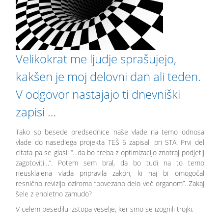
Velikokrat me ljudje sprašujejo,
kakšen je moj delovni dan ali teden.
V odgovor nastajajo ti dnevniški
zapisi …
Tako so besede predsednice naše vlade na temo odnosa
vlade do nasedlega projekta TEŠ 6 zapisali pri STA. Prvi del
citata pa se glasi: “…da bo treba z optimizacijo znotraj podjetij
zagotoviti…”. Potem sem bral, da bo tudi na to temo
neusklajena vlada pripravila zakon, ki naj bi omogočal
resnično revizijo oziroma “povezano delo več organom”. Zakaj
šele z enoletno zamudo?
V celem besedilu izstopa veselje, ker smo se izognili trojki.